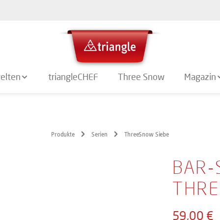
elten
triangleCHEF
Three Snow
Magazin
Produkte
Serien
ThreeSnow Siebe
BAR-
THR
59,00 €