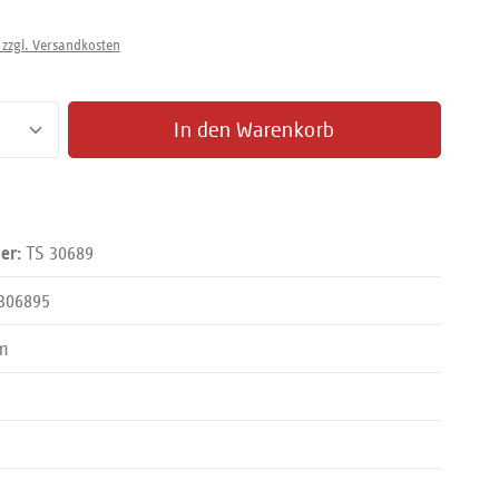
 zzgl. Versandkosten
zahl: Gib den gewünschten Wert ein oder benut
In den Warenkorb
TS 30689
er:
306895
m