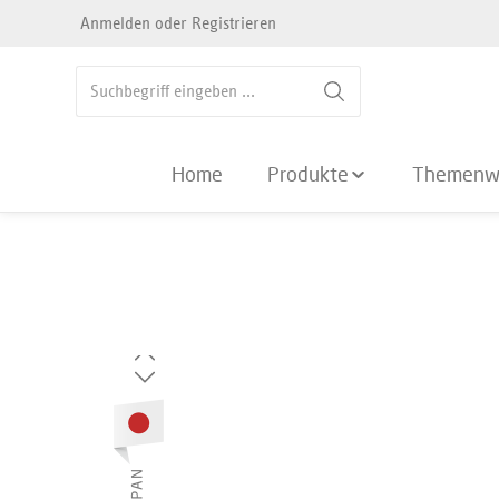
Anmelden
oder
Registrieren
springen
Zur Hauptnavigation springen
Home
Produkte
Themenw
Bildergalerie überspringen