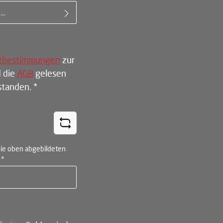
il-Adresse*
zbestimmungen
zur
 die
AGB
gelesen
rstanden.
*
ie oben abgebildeten
n
*