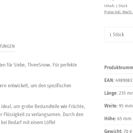
Inhalt:
1 Stück
Preise inkl. MwSt.
Produkt An
TUNGEN
ten für Siebe, ThreeSnow. Für perfekte
Produktnumm
4989083
EAN:
rn entwickelt, um den spezifischen
235 m
Länge:
95 mm
 ideal, um grobe Bestandteile wie Früchte,
Weite:
r Flüssigkeit zu verlangsamen. Durch den
65 mm
Höhe:
bei Bedarf mit einem Löffel
70 g
Gewicht: