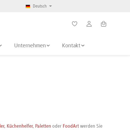
Deutsch
Warenkorb enth
Unternehmen
Kontakt
.
ler
,
Küchenhelfer
,
Paletten
oder
FoodArt
werden Sie