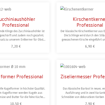
Solingen/Deutschland.
ukt Anzahl: Gib den gewünschten Wert ein oder 
Produkt Anzahl: Gi
ucchiniaushöhler
Kirschentkerne
Professional
Professional
nde Klinge des Zucchiniaushöhler ist
Der klassische Kirschentkerner aus
g geschärft und zudem noch gezahnt.
Die Schlinge wird durch den Stila
satz zu unserem Entkerner für Obst
gewaschenen Kirsche eingeführt u
e wird er nicht verwendet, um die
durch das Loch herausgehebelt. Som
7,20 €
6,90 €
Regulärer Preis:
Regulärer Preis
s halbiertem Gemüse zu entfernen,
perfekt zur Weiterverarbeitung vo
m auf Stücke geschnittene Zucchini
Hergestellt in Solingen, spülmaschi
rken kreisrund auszuhöhlen. Das
e ist damit optimal zum Füllen
ukt Anzahl: Gib den gewünschten Wert ein oder 
Produkt Anzahl: Gi
vorbereitet. Rostfrei und
spülmaschinengeeignet.
former Professional
Ziseliermesser Profe
lle Kugelformer in höchster Qualität.
Das klassische Bartool in neuer, v
em Kugelformer werden Kugeln aus
Ausführung und in zwei Varian
üse und Butter für die feine Küche
Schneiden von dekorativen Kerben 
ative Präsentation geformt. Für ein
Gemüse und für Bänder aus Zitruss
10,50 €
7,90 €
Regulärer Preis:
Regulärer Preis