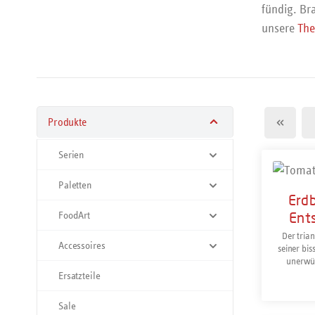
fündig.
Br
unsere
Th
Produkte
Serien
Paletten
Erd
Ents
FoodArt
Der tria
Accessoires
seiner bis
unerwün
Gemüse
Ersatzteile
Tomaten
Befüllen
Sale
geeignet.