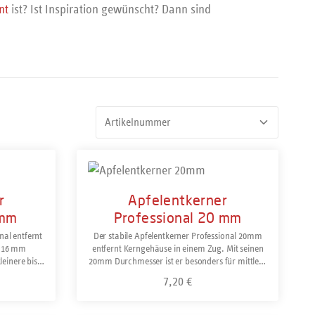
ent
ist?
Ist Inspiration gewünscht? Dann sind
r
Apfelentkerner
6mm
Professional 20 mm
nal entfernt
Der stabile Apfelentkerner Professional 20mm
t 16 mm
entfernt Kerngehäuse in einem Zug. Mit seinen
leinere bis
20mm Durchmesser ist er besonders für mittlere
f besteht aus
und große Äpfel geeignet. Der Griff besteht aus
7,20 €
:
Regulärer Preis:
 und ist für
glasfaserverstärktem Polyamid (PA) und ist für
eeignet.
den professionellen Gebrauch geeignet.
ellt in
Spülmaschinengeeignet. Hergestellt in