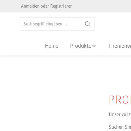
Anmelden
oder
Registrieren
springen
Zur Hauptnavigation springen
Home
Produkte
Themenw
PRO
Unser voll
Suchen Sie