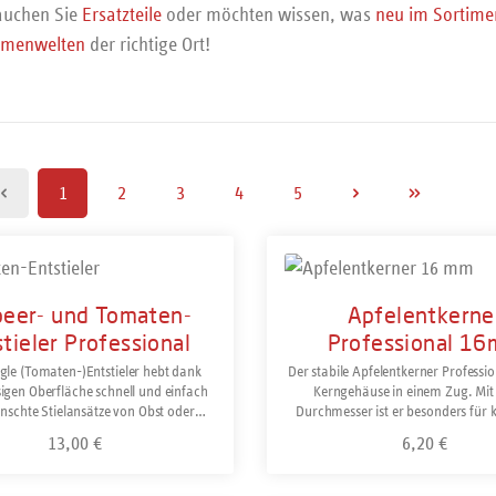
auchen Sie
Ersatzteile
oder möchten wissen, was
neu im Sortim
emenwelten
der richtige Ort!
1
2
3
4
5
Seite
Seite
Seite
Seite
Seite
beer- und Tomaten-
Apfelentkerne
tieler Professional
Professional 1
ngle (Tomaten-)Entstieler hebt dank
Der stabile Apfelentkerner Professio
sigen Oberfläche schnell und einfach
Kerngehäuse in einem Zug. Mi
schte Stielansätze von Obst oder
Durchmesser ist er besonders für k
 aus.Auch für das Aushöhlen von
mittelgroße Äpfel geeignet. Der Grif
13,00 €
6,20 €
Regulärer Preis:
Regulärer Preis
 oder Äpfeln zum anschließenden
glasfaserverstärktem Polyamid (PA)
 ist der triangle Entstieler bestens
den professionellen Gebrauch g
Rostfrei und spülmaschinengeeignet.
Spülmaschinengeeignet. Hergest