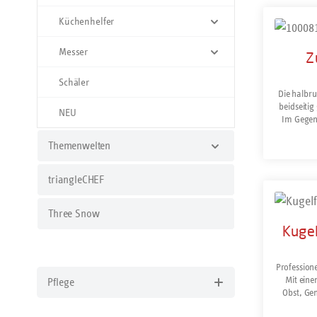
Prod
Küchenhelfer
Messer
Z
Schäler
Die halbru
beidseiti
NEU
Im Gegen
und Gemüs
Themenwelten
Kerne au
sondern u
oder Gu
triangleCHEF
Gemüs
Prod
Three Snow
Kugel
Professione
Mit ein
Pflege
Obst, Gem
und dekor