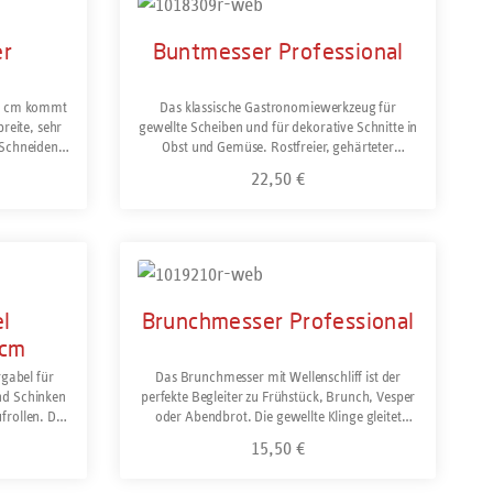
ellt in
Gebrauch. Spülmaschinengeeignet. Hergestellt
in Deutschland.
er
Buntmesser Professional
10 cm kommt
Das klassische Gastronomiewerkzeug für
reite, sehr
gewellte Scheiben und für dekorative Schnitte in
m Schneiden
Obst und Gemüse. Rostfreier, gehärteter
taufstriche
Klingenstahl. Hergestellt in
22,50 €
Regulärer Preis:
u verteilen.
Solingen/Deutschland. Spülmaschinengeeignet.
gt dabei für
r am Messer
h. Das
benutze die Schaltflächen um die Anzahl zu erh
b den gewünschten Wert ein oder benutze die S
Produkt Anzahl: Gib den gewünsc
härtetem
aus
t, rostfrei.
l
Brunchmesser Professional
hland.
 cm
rgabel für
Das Brunchmesser mit Wellenschliff ist der
nd Schinken
perfekte Begleiter zu Frühstück, Brunch, Vesper
frollen. Die
oder Abendbrot. Die gewellte Klinge gleitet
m. Der Griff,
leicht und krümelarm durch Brot & Brötchen,
15,50 €
Regulärer Preis:
m Polyamid,
Tomaten, Käse und Hartwurst. Der breite
ofessionellen
Rücken erleichtert das Verteilen von Butter und