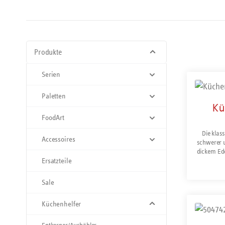
Produkte
Serien
Paletten
Kü
FoodArt
Die klas
Accessoires
schwerer 
dickem Ede
Ersatzteile
für beste
u
Sale
Küchenhelfer
Prod