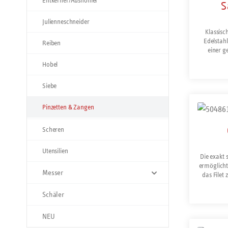
Entkerner/Aushöhler
S
Julienneschneider
Klassis
Edelstah
Reiben
einer ge
Schwere 
Hobel
Siebe
Prod
Pinzetten & Zangen
Scheren
Utensilien
Die exakt 
ermöglicht
Messer
das Filet 
g
spülmaschi
Schäler
NEU