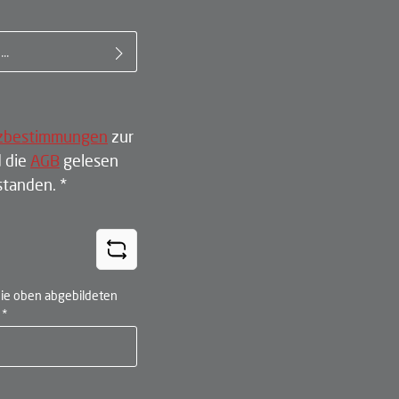
il-Adresse*
zbestimmungen
zur
 die
AGB
gelesen
rstanden.
*
ie oben abgebildeten
n
*