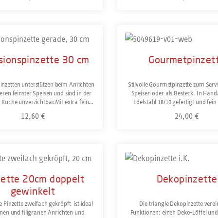
ädigen. Bei dem präzise gefertigten
nur 17 cm lange Profi-Werkzeug 
läuft ein Schenkel durch den anderen
Löffel und Pinzette in einem und ist
ecktes Gewerk"), wie es sonst nur bei
dass es dauerhaft Platz in der Ärmel
nswerkzeugen der Fall ist. Daher ist
Kochjacke findet. Die fein geriffelt
ukt Anzahl: Gib den gewünschten Wert ein oder 
 langjähriger Nutzung kein Spiel im
Pinzette sorgt für sicheren Halt. Der 
Details
lich. Mit Feder für ermüdungsfreies
aus rostfreiem Edelstahl ist selbstv
en. Ideal für den professionellen
spülmaschinengeeignet.
sionspinzette 30 cm
Gourmetpinzet
und die Gastronomie. Rostfrei und
spülmaschinengeeignet.
pinzetten unterstützen beim Anrichten
Stilvolle Gourmetpinzette zum Servi
ren feinster Speisen und sind in der
Speisen oder als Besteck. In Hand
Küche unverzichtbar.Mit extra feiner
Edelstahl 18/10 gefertigt und fein
ostfrei und spülmaschinengeeignet.
Hergestellt in Solingen. Aus ro
12,60 €
24,00 €
Regulärer Preis:
Regulärer Preis:
Edelstahl, spülmaschinengeei
ukt Anzahl: Gib den gewünschten Wert ein oder 
Produkt Anzahl: Gi
zette 20cm doppelt
Dekopinzette
gewinkelt
e Pinzette zweifach gekröpft ist ideal
Die triangle Dekopinzette verei
nen und filigranen Anrichten und
Funktionen: einen Deko-Löffel und 