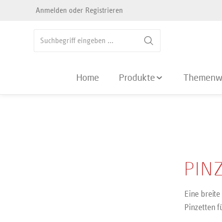
Anmelden
oder
Registrieren
springen
Zur Hauptnavigation springen
Home
Produkte
Themenw
PIN
Eine breit
Pinzetten 