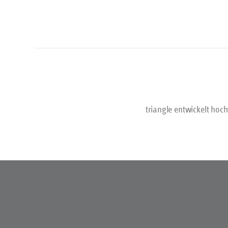
praktis
stilvol
Gourmet
bieten v
Winkel 
Verstre
vielseitig
Reinige
Pü
Präzisi
unterstü
feinster 
triangle entwickelt hoc
leichte
Arbeiten 
Set sind d
Die Werk
Edelsta
Rostfrei u
Geschenk
stil