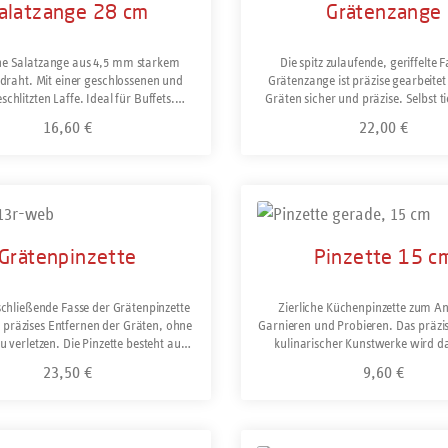
alatzange 28 cm
Grätenzange
che Salatzange aus 4,5 mm starkem
Die spitz zulaufende, geriffelte 
ldraht. Mit einer geschlossenen und
Grätenzange ist präzise gearbeitet
schlitzten Laffe. Ideal für Buffets.
Gräten sicher und präzise. Selbst ti
Gastronomiequalität. Rostfrei und
und feine Gräten werden entfernt, oh
16,60 €
22,00 €
Regulärer Preis:
Regulärer Preis:
spülmaschinengeeignet.
zu beschädigen. Bei dem präzise g
Gelenk verläuft ein Schenkel durch
("durchgestecktes Gewerk"), wie es s
Präzisionswerkzeugen der Fall ist.
ukt Anzahl: Gib den gewünschten Wert ein oder 
Produkt Anzahl: Gi
auch bei langjähriger Nutzung kei
Gelenk möglich. Mit Feder für ermü
Arbeiten. Ideal für den profess
Grätenpinzette
Pinzette 15 c
Anwender und die Gastronomie. Ro
spülmaschinengeeignet.
schließende Fasse der Grätenpinzette
Zierliche Küchenpinzette zum An
 präzises Entfernen der Gräten, ohne
Garnieren und Probieren. Das präzi
zu verletzen. Die Pinzette besteht aus
kulinarischer Kunstwerke wird 
ehärtetem Edelstahl und ist
Kinderspiel. Aufgrund der geringen 
23,50 €
9,60 €
Regulärer Preis:
Regulärer Preis
nengeeignet. Hergestellt in Solingen.
sie in jeder Kochjacke einen Platz.
stabilen und soliden Ausführung hat 
einen geringen Druckwidersta
ermüdungsfreies Arbeiten. Am Buff