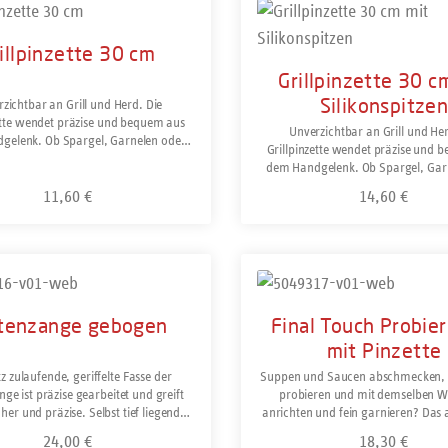
ukt Anzahl: Gib den gewünschten Wert ein oder 
Produkt Anzahl: Gi
sie Kleinigkeiten stilvoll und funkt
innovatives Besteck in der ge
Küche.Rostfrei und spülmaschine
illpinzette 30 cm
Grillpinzette 30 c
Silikonspitze
zichtbar an Grill und Herd. Die
ette wendet präzise und bequem aus
Unverzichtbar an Grill und Her
gelenk. Ob Spargel, Garnelen oder
Grillpinzette wendet präzise und 
 alles ist sicher im Griff und einfach
dem Handgelenk. Ob Spargel, Gar
richtige Seite zu drehen. Trotz ihrer
Würstchen, alles ist sicher im Griff
11,60 €
14,60 €
d soliden Ausführung hat die Pinzette
Regulärer Preis:
Regulärer Preis:
auf die richtige Seite zu drehe
n geringen Druckwiderstand für
abnehmbaren Silikonspitzen s
freies Arbeiten. Am Buffet serviert
beschichtete Pfannen und sorgen 
keiten stilvoll.Profitipp: Um Spaghetti
sanfteren Griff. Trotz ihrer stabilen
tes Nest auf dem Teller zu platzieren
Ausführung hat die Pinzette eine
anze Portion über die Pinzette gerollt
Details
Details
Druckwiderstand für ermüdungsfrei
im Pastateller angerichtet.Rostfrei
Am Buffet serviert sie Kleinig
tenzange gebogen
nd spülmaschinengeeignet.
Final Touch Probier
stilvoll.Rostfrei und spülmaschine
mit Pinzette
tz zulaufende, geriffelte Fasse der
Suppen und Saucen abschmecken, 
ge ist präzise gearbeitet und greift
probieren und mit demselben 
her und präzise. Selbst tief liegende
anrichten und fein garnieren? Das al
räten werden entfernt, ohne das Filet
Problem mit dem Probierlöffel Fina
24,00 €
18,30 €
Regulärer Preis:
Regulärer Preis: