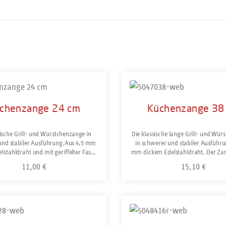
chenzange 24 cm
Küchenzange 38
sische Grill- und Würstchenzange in
Die klassische lange Grill- und Wü
und stabiler Ausführung.Aus 4,5 mm
in schwerer und stabiler Ausführu
lstahldraht und mit geriffelter Fasse
mm dickem Edelstahldraht. Der Zan
n Grip.Gastronomiequalität. Rostfrei
für mehr Ergonomie abgewinkelt un
11,00 €
15,10 €
Regulärer Preis:
Regulärer Preis:
nd spülmaschinengeeignet.
besseren Grip flach geprägt und 
griffigen Gittermuster verse
Gastronomiequalität. Rostfre
spülmaschinengeeignet.
ukt Anzahl: Gib den gewünschten Wert ein oder 
Produkt Anzahl: Gi