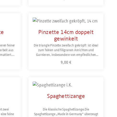
kombiniert
 so kompakt,
tasche jeder
e Fasse der
benutze die Schaltflächen um die Anzahl zu erh
Probierlöffel
Details
erständlich
te
Pinzette 14cm doppelt
gewinkelt
eren feiner
Die triangle Pinzette zweifach gekröpft ist ideal
arbeit aus
zum feinen und filigranen Anrichten und
 mattiert.
Garnieren, insbesondere von empfindlichen
stfreiem
Speisen und Canapés.Sie greift parallel zum
9,00 €
Regulärer Preis:
gnet.
Untergrund an der Basis, ohne darüber liefende
Toppings und Cremes zu berühren.Edelstahl.
Spülmaschinengeeignet.
benutze die Schaltflächen um die Anzahl zu erh
b den gewünschten Wert ein oder benutze die S
Produkt Anzahl: Gib den gewünsc
Spaghettizange
nt zwei
Die klassische Spaghettizange.Die
eine feine
Spaghettizange „Made in Germany“ überzeugt