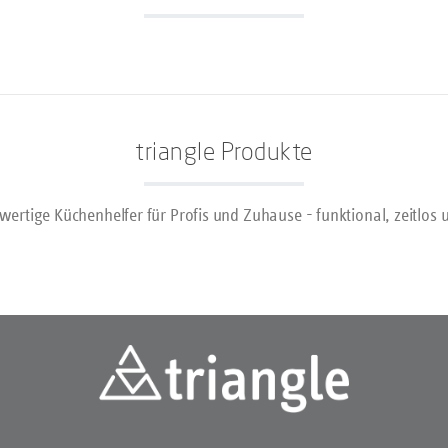
che Garnier- und Dekoriertool zum
len und kreativen Anrichten in der
-Küche. Seine beiden Silikonköpfe
erschiedenste Flächen, Kanten und
für unendliche Möglichkeiten beim
ichen von Saucen und Coulis. Das
e Garnierwerkzeug ist auch ideal zum
n des Tellerrands, zum Formen von
triangle Produkte
rees und für vieles mehr. Die
onspinzette mit ihrer feinen Spitze
tzen beim Anrichten und Garnieren
Details. Beide Pinzetten haben einen
hwertige Küchenhelfer für Profis und Zuhause - funktional, zeitlos
n Druckpunkt für ermüdungsfreies
und viel Gefühl. Mit dem Final Touch
er Kreativität keine Grenzen gesetzt!
zeuge bestehen aus hochwertigem
hl und lebensmittelechtem Silikon.
nd spülmaschinengeeignet. Als ideales
 wird das Final Touch Set in einem
vollen und wiederverwendbaren
Geschenkkarton geliefert.