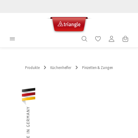
alt springen
Warenko
Produkte
Küchenhelfer
Pinzetten & Zangen
Bildergalerie überspringen