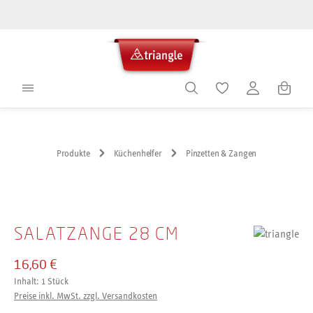
alt springen
Warenko
Produkte
Küchenhelfer
Pinzetten & Zangen
Bildergalerie überspringen
SALATZANGE 28 CM
16,60 €
Inhalt:
1 Stück
Preise inkl. MwSt. zzgl. Versandkosten