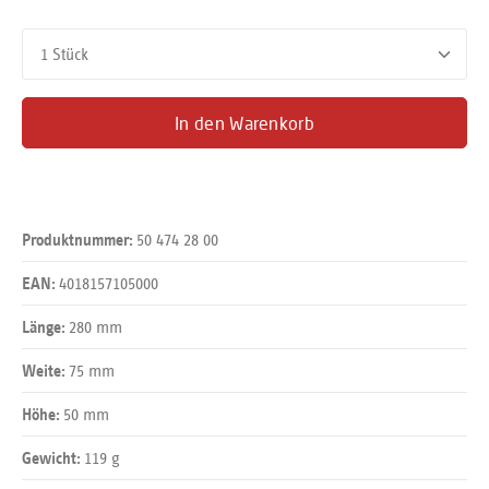
Produkt Anzahl: Gib den gewünschten Wert ein oder benutze d
In den Warenkorb
50 474 28 00
Produktnummer:
4018157105000
EAN:
280 mm
Länge:
75 mm
Weite:
50 mm
Höhe:
119 g
Gewicht: