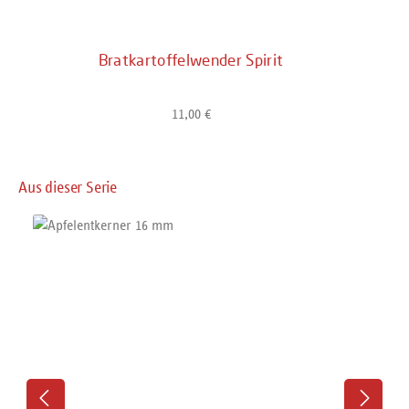
Bratkartoffelwender Spirit
11,00 €
Regulärer Preis:
Produktgalerie überspringen
Aus dieser Serie