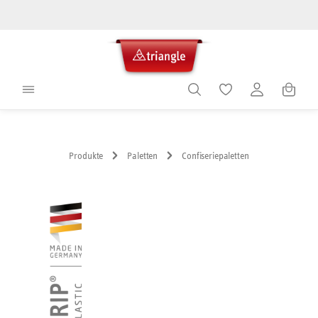
alt springen
Warenko
Produkte
Paletten
Confiseriepaletten
Bildergalerie überspringen