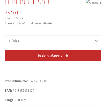
FEINHOBEL SOUL
75,10 €
Inhalt:
1 Stück
Preise inkl. MwSt. zzgl. Versandkosten
Produkt Anzahl: Gib den gewünschten Wert ein oder benutze d
In den Warenkorb
84 141 15 04_P
Produktnummer:
4018157131122
EAN:
250 mm
Länge: