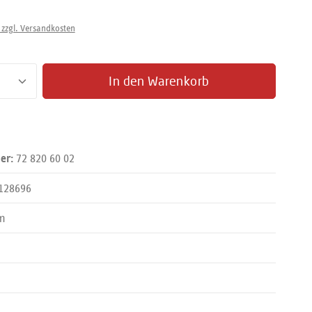
 zzgl. Versandkosten
zahl: Gib den gewünschten Wert ein oder benut
In den Warenkorb
72 820 60 02
er:
128696
m