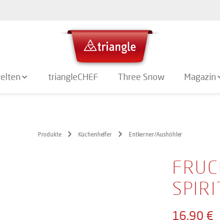
elten
triangleCHEF
Three Snow
Magazin
Produkte
Küchenhelfer
Entkerner/Aushöhler
FRUC
SPIRI
16,90 €