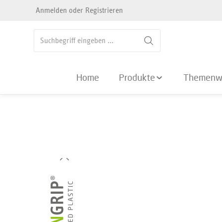
Anmelden
oder
Registrieren
springen
Zur Hauptnavigation springen
Home
Produkte
Themenw
Bildergalerie überspringen