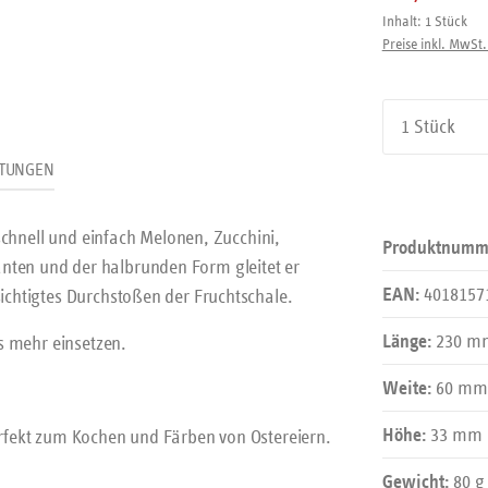
Inhalt:
1 Stück
Preise inkl. MwSt.
Produkt An
TUNGEN
t schnell und einfach Melonen, Zucchini,
Produktnumm
nten und der halbrunden Form gleitet er
4018157
sichtigtes Durchstoßen der Fruchtschale.
EAN:
230 m
es mehr einsetzen.
Länge:
60 mm
Weite:
33 mm
perfekt zum Kochen und Färben von Ostereiern.
Höhe:
80 g
Gewicht: