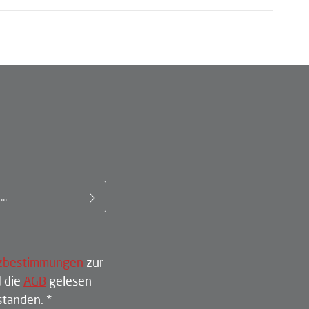
il-Adresse*
zbestimmungen
zur
 die
AGB
gelesen
rstanden.
*