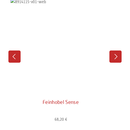
Feinhobel Sense
68,20 €
Regulärer Preis: