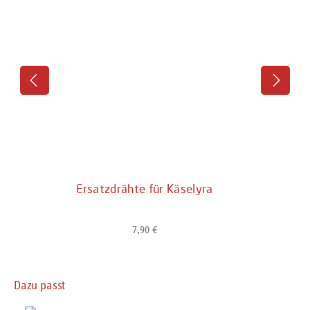
Ersatzdrähte für Käselyra
7,90 €
Regulärer Preis:
Produktgalerie überspringen
Dazu passt