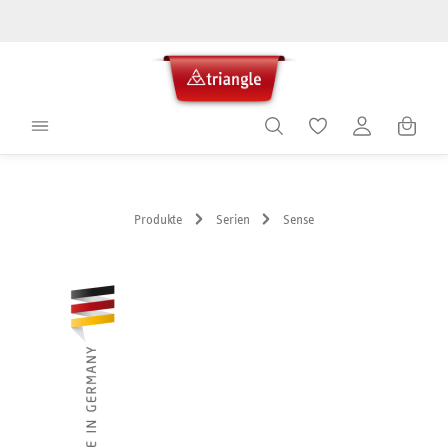
alt springen
Warenko
Produkte
Serien
Sense
Bildergalerie überspringen