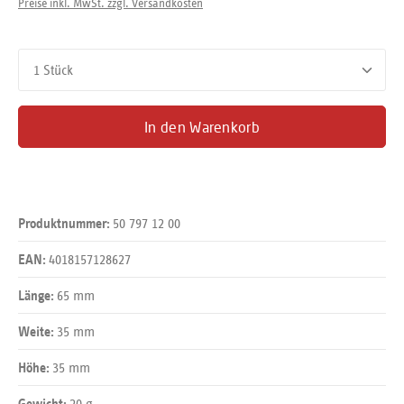
Preise inkl. MwSt. zzgl. Versandkosten
Produkt Anzahl: Gib den gewünschten Wert ein oder benutze d
In den Warenkorb
50 797 12 00
Produktnummer:
4018157128627
EAN:
65 mm
Länge:
35 mm
Weite:
35 mm
Höhe:
20 g