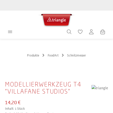
alt springen
Warenko
Produkte
FoodArt
Schnitzmesser
Bildergalerie überspringen
MODELLIERWERKZEUG T4
"VILLAFANE STUDIOS"
14,20 €
Inhalt:
1 Stück