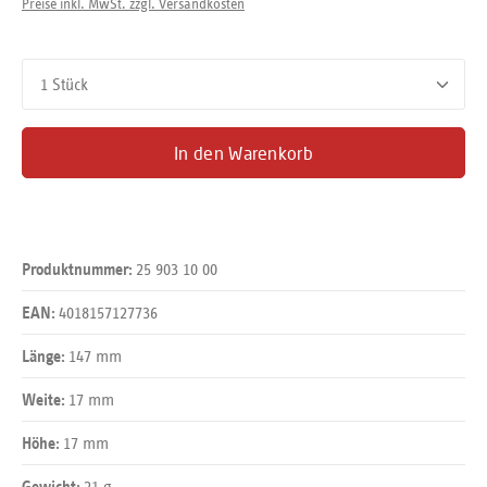
Preise inkl. MwSt. zzgl. Versandkosten
Produkt Anzahl: Gib den gewünschten Wert ein oder benutze d
In den Warenkorb
25 903 10 00
Produktnummer:
4018157127736
EAN:
147 mm
Länge:
17 mm
Weite:
17 mm
Höhe:
21 g