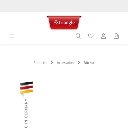
alt springen
Warenko
Produkte
Accessoires
Bücher
Bildergalerie überspringen