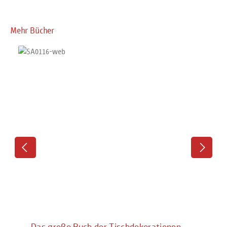
Produktgalerie überspringen
Mehr Bücher