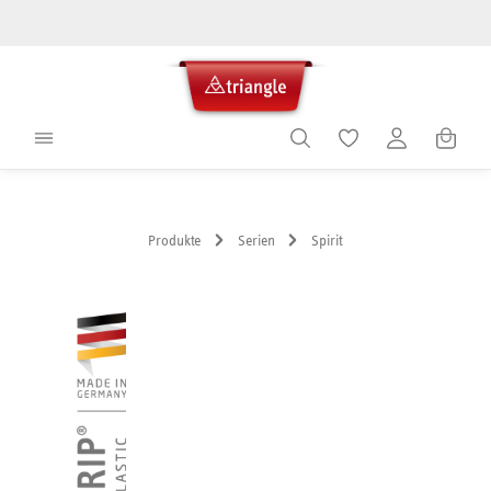
alt springen
Warenko
Produkte
Serien
Spirit
Bildergalerie überspringen