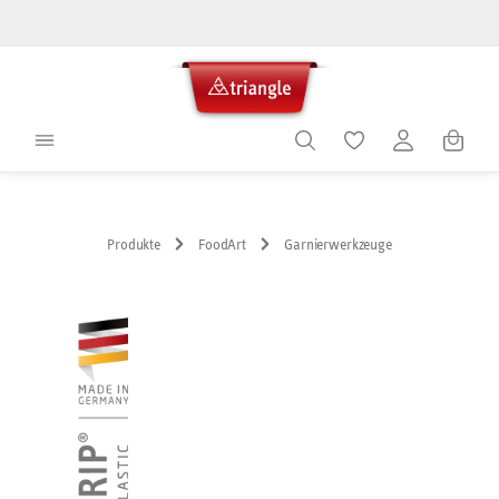
alt springen
Warenko
Produkte
FoodArt
Garnierwerkzeuge
Bildergalerie überspringen