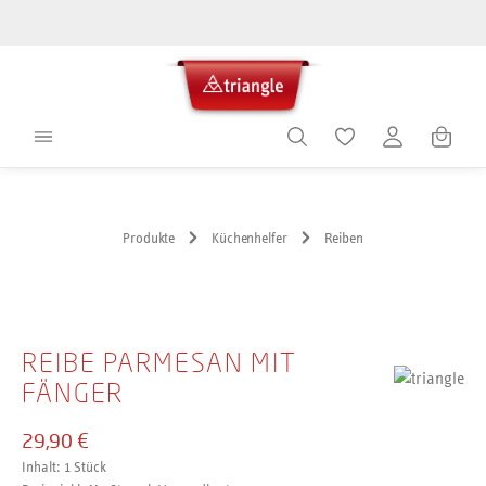
alt springen
Warenko
Produkte
Küchenhelfer
Reiben
Bildergalerie überspringen
REIBE PARMESAN MIT
FÄNGER
29,90 €
Inhalt:
1 Stück