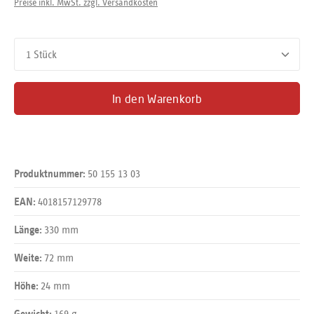
Preise inkl. MwSt. zzgl. Versandkosten
Produkt Anzahl: Gib den gewünschten Wert ein oder benutze d
In den Warenkorb
50 155 13 03
Produktnummer:
4018157129778
EAN:
330 mm
Länge:
72 mm
Weite:
24 mm
Höhe:
169 g