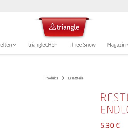
elten
triangleCHEF
Three Snow
Magazin
Produkte
Ersatzteile
REST
ENDL
5,30 €