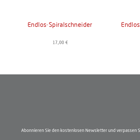
Endlos-Spiralschneider
Endlos
17,00 €
Regulärer Preis:
Produkt Anzahl: Gib den gewünschten W
Produ
Abonnieren Sie den kostenlosen Newsletter und verpassen Si