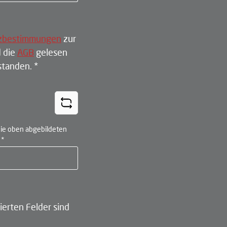
zbestimmungen
zur
 die
AGB
gelesen
rstanden.
*
ie oben abgebildeten
n
*
ierten Felder sind