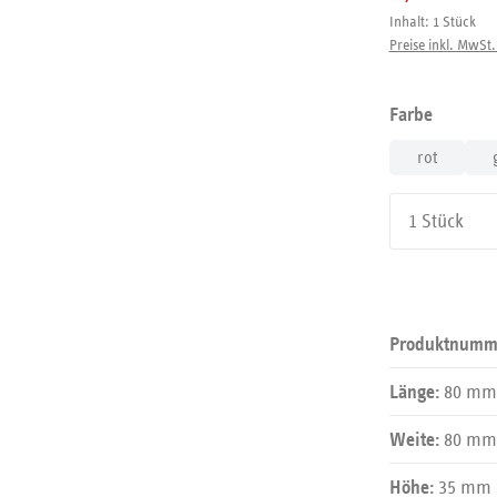
Inhalt:
1 Stück
Preise inkl. MwSt.
auswäh
Farbe
rot
Produkt An
Produktnumm
80 mm
Länge:
80 mm
Weite:
35 mm
Höhe: