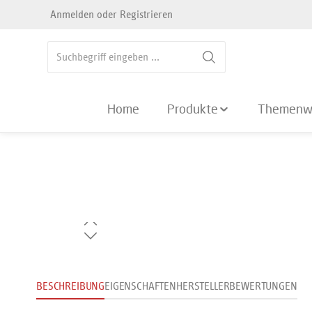
Anmelden
oder
Registrieren
springen
Zur Hauptnavigation springen
Home
Produkte
Themenw
Bildergalerie überspringen
BESCHREIBUNG
EIGENSCHAFTEN
HERSTELLER
BEWERTUNGEN