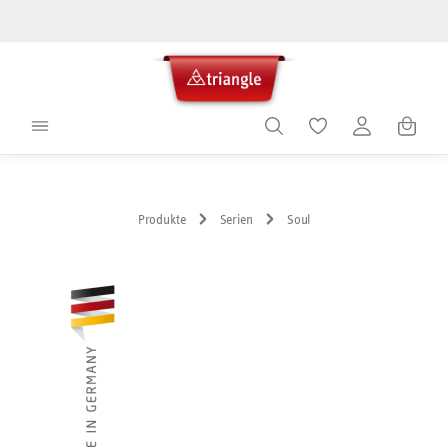
alt springen
Warenko
Produkte
Serien
Soul
Bildergalerie überspringen