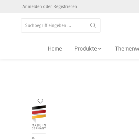
Anmelden
oder
Registrieren
springen
Zur Hauptnavigation springen
Home
Produkte
Themenw
Bildergalerie überspringen