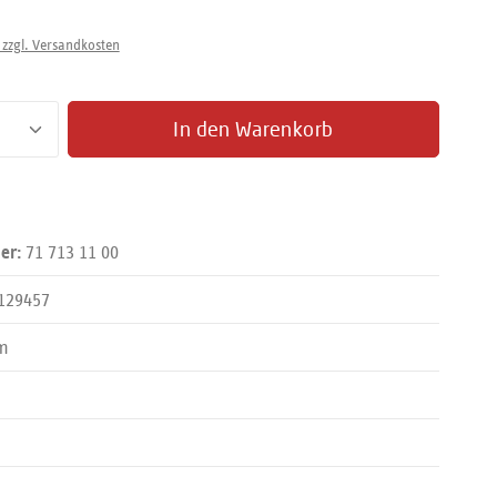
 zzgl. Versandkosten
zahl: Gib den gewünschten Wert ein oder benut
In den Warenkorb
71 713 11 00
er:
129457
m