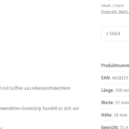
Inhalt:
1 Stück
Preise inkl. MwSt.
Produkt An
Produktnumm
4018157
EAN:
l mit Griffen aus lebensmittelechtem
250 m
Länge:
57 mm
Weite:
 verwendeten GreenGrip handelt es sich um
10 mm
Höhe:
71 g
Gewicht:
r.