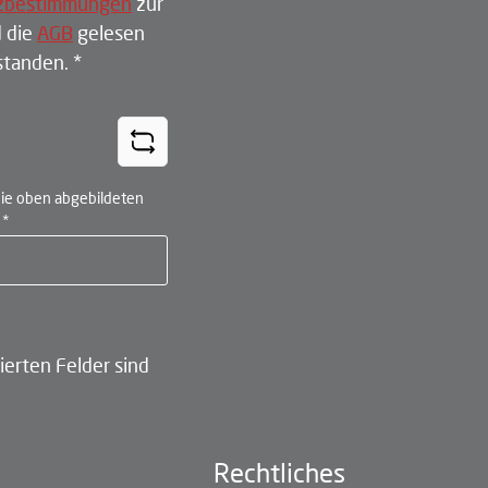
zbestimmungen
zur
 die
AGB
gelesen
rstanden.
*
ie oben abgebildeten
n
*
ierten Felder sind
Rechtliches