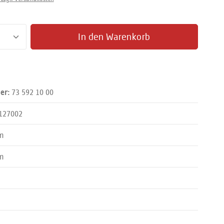
zahl: Gib den gewünschten Wert ein oder benut
In den Warenkorb
73 592 10 00
er:
127002
m
m