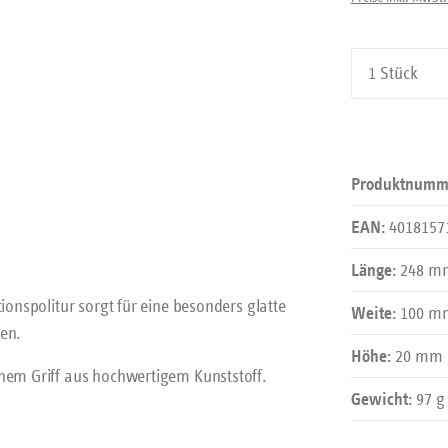
Produkt An
Produktnumm
4018157
EAN:
248 m
Länge:
ionspolitur sorgt für eine besonders glatte
100 m
Weite:
nen.
20 mm
Höhe:
chem Griff aus hochwertigem Kunststoff.
97 g
Gewicht: