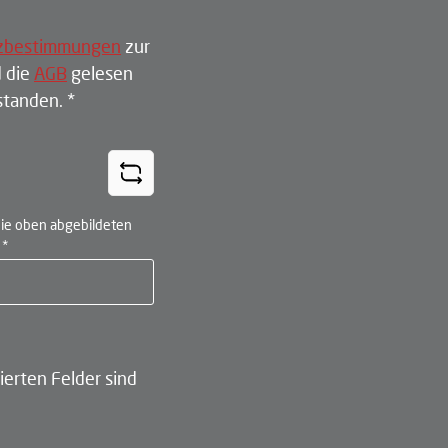
zbestimmungen
zur
 die
AGB
gelesen
rstanden.
*
ie oben abgebildeten
n
*
ierten Felder sind