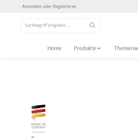
Anmelden
oder
Registrieren
springen
Zur Hauptnavigation springen
Home
Produkte
Themenw
Bildergalerie überspringen