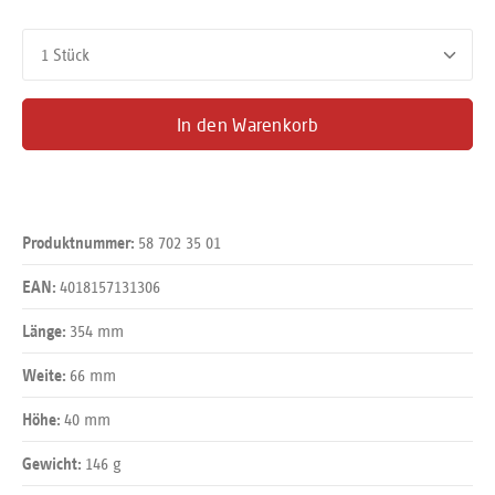
Produkt Anzahl: Gib den gewünschten Wert ein oder benutze d
In den Warenkorb
58 702 35 01
Produktnummer:
4018157131306
EAN:
354 mm
Länge:
66 mm
Weite:
40 mm
Höhe:
146 g
Gewicht: