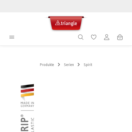
alt springen
Warenko
Produkte
Serien
Spirit
Bildergalerie überspringen