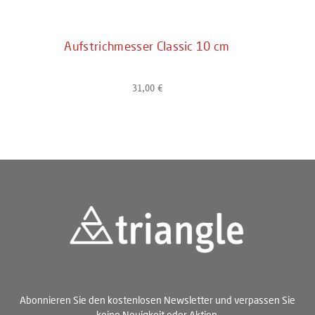
Aufstrichmesser Classic 10 cm
31,00 €
Regulärer Preis:
Abonnieren Sie den kostenlosen Newsletter und verpassen Sie
keine Neuigkeit oder Aktion.