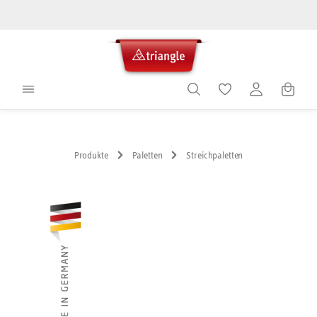
alt springen
Warenko
Produkte
Paletten
Streichpaletten
Bildergalerie überspringen