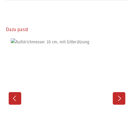
Produktgalerie überspringen
Dazu passt