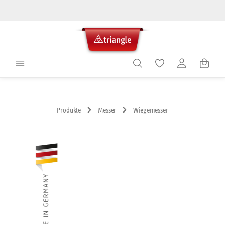
alt springen
Warenko
Produkte
Messer
Wiegemesser
Bildergalerie überspringen