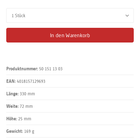
Produkt Anzahl: Gib den gewünschten Wert ein oder benutze d
In den Warenkorb
50 151 13 03
Produktnummer:
4018157129693
EAN:
330 mm
Länge:
72 mm
Weite:
25 mm
Höhe:
169 g
Gewicht: