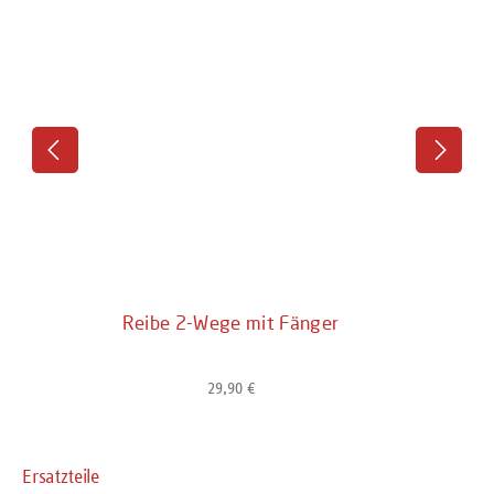
Reibe 2-Wege mit Fänger
29,90 €
Regulärer Preis:
Produktgalerie überspringen
Ersatzteile