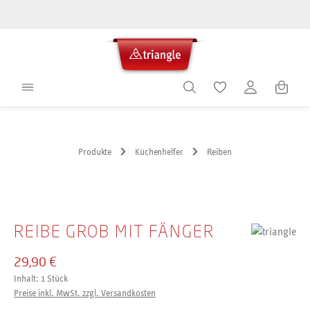
alt springen
Warenko
Produkte
Küchenhelfer
Reiben
Bildergalerie überspringen
REIBE GROB MIT FÄNGER
29,90 €
Inhalt:
1 Stück
Preise inkl. MwSt. zzgl. Versandkosten