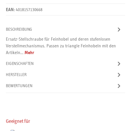
4018157130668
EAN:
BESCHREIBUNG
Ersatz-Stellschraube für Feinhobel und deren stufenlosen
Verstellmechanismus. Passen zu triangle Feinhobeln mit den
Artikeln…
Mehr
EIGENSCHAFTEN
HERSTELLER
BEWERTUNGEN
Produktgalerie überspringen
Geeignet für