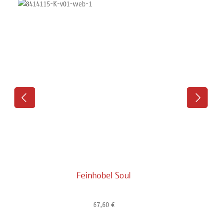
Feinhobel Soul
67,60 €
Regulärer Preis: