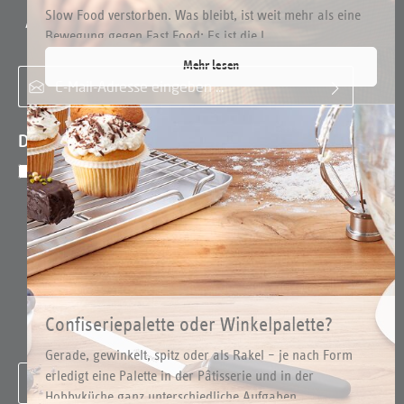
Slow Food verstorben. Was bleibt, ist weit mehr als eine
Abonnieren Sie den kostenlosen Newsletter und verpassen Sie
Bewegung gegen Fast Food: Es ist die I...
keine Neuigkeit oder Aktion.
Mehr lesen
E-Mail-Adresse*
Datenschutz
Ich habe die
Datenschutzbestimmungen
zur
Kenntnis genommen und die
AGB
gelesen
und bin mit ihnen einverstanden.
*
Confiseriepalette oder Winkelpalette?
Um weiterzugehen, geben Sie die oben abgebildeten
Arten und Einsätze
Zeichen ein
*
Gerade, gewinkelt, spitz oder als Rakel – je nach Form
erledigt eine Palette in der Pâtisserie und in der
Hobbyküche ganz unterschiedliche Aufgaben. ...