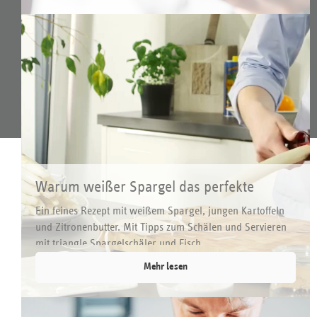
Alle Preise inkl. gesetzl. Mehrwertsteuer zzgl.
Versandkosten
und ggf.
Nachnahmegebühren, wenn nicht anders angegeben.
© 2026 triangle-tools.de
Warum weißer Spargel das perfekte
Frühlingsgemüse ist
Ein feines Rezept mit weißem Spargel, jungen Kartoffeln
und Zitronenbutter. Mit Tipps zum Schälen und Servieren
mit triangle Spargelschäler und Fisch...
Mehr lesen