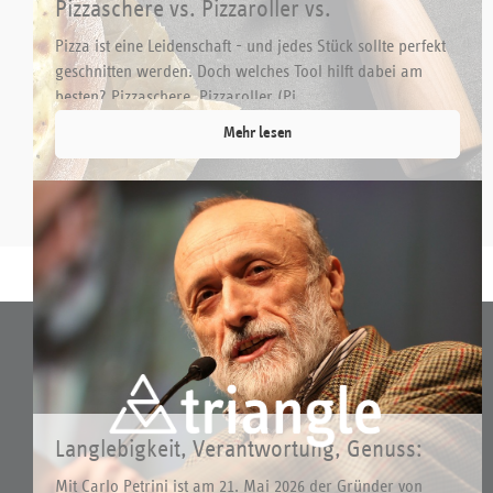
Pizzaschere vs. Pizzaroller vs.
Wiegemesser – Welches Werkzeug ist
Pizza ist eine Leidenschaft - und jedes Stück sollte perfekt
ideal?
geschnitten werden. Doch welches Tool hilft dabei am
besten? Pizzaschere, Pizzaroller (Pi...
Mehr lesen
Langlebigkeit, Verantwortung, Genuss:
Was triangle mit Slow Food verbindet
Mit Carlo Petrini ist am 21. Mai 2026 der Gründer von